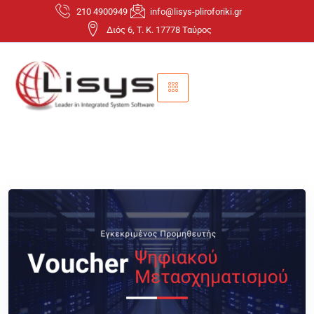
210 4900949
info@lisys-pliroforiki.gr
Διός 6, T. K. 17778 Ταύρος