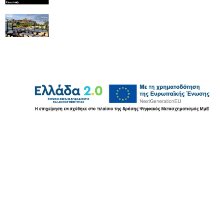
Attikos GREEK HOUSE
Χρήσιμοι Σύνδεσμοι
Εμπορικές εφαρμογές
Εφαρμογές λιανικής
Εφαρμογές εστίασης