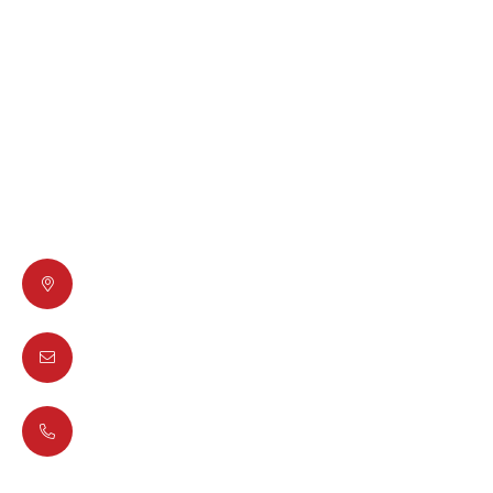
Λογιστικές εφαρμογές
Ηλεκτρονική Τιμολόγηση
Πολιτική απορρήτου
Επικοινωνήστε μαζί μας
Διός 6, T. K. 17778 Ταύρος
info@lisys-pliroforiki.gr
+30 210 4900949