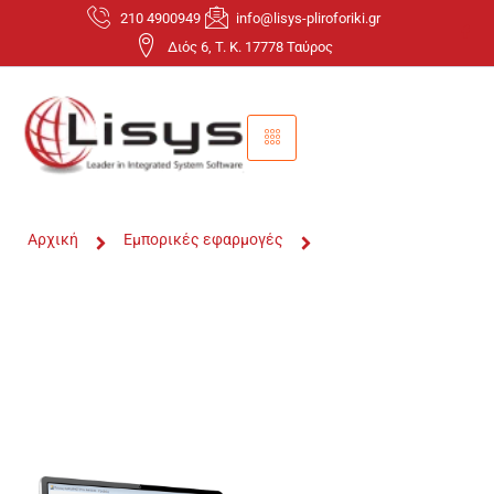
210 4900949
info@lisys-pliroforiki.gr
Διός 6, T. K. 17778 Ταύρος
Αρχική
Εμπορικές εφαρμογές
PRISMA Win Basic