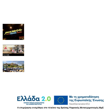
Ευχαριστημένοι πελάτες
Jackaroo
Ι Γ ΔΡΙΤΣΑΣ ΕΕΒΕ
Attikos GREEK HOUSE