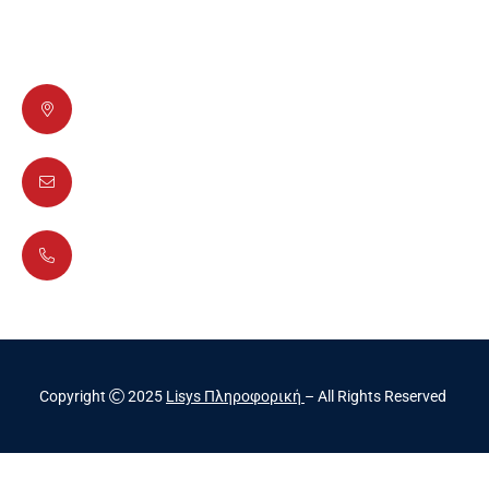
Επικοινωνήστε μαζί μας
Διός 6, T. K. 17778 Ταύρος
info@lisys-pliroforiki.gr
+30 210 4900949
Copyright
2025
Lisys Πληροφορική
– All Rights Reserved