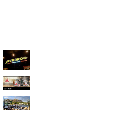
Ευχαριστημένοι πελάτες
Jackaroo
Ι Γ ΔΡΙΤΣΑΣ ΕΕΒΕ
Attikos GREEK HOUSE