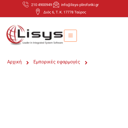
210 4900949
info@lisys-pliroforiki.gr
Διός 6, T. K. 17778 Ταύρος
Αρχική
Εμπορικές εφαρμογές
Mobility