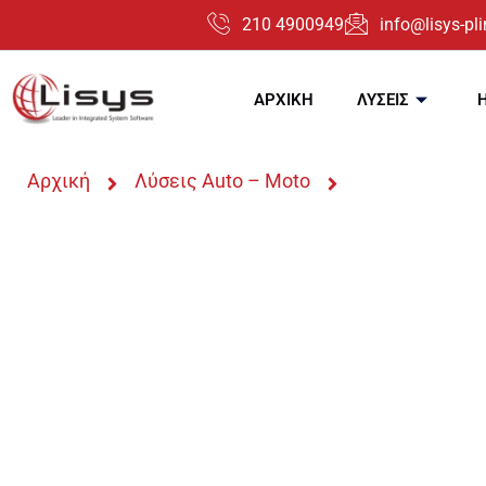
210 4900949
info@lisys-plir
ΑΡΧΙΚΗ
ΛΥΣΕΙΣ
Αρχική
Λύσεις Auto – Moto
PRISMA Win Αν