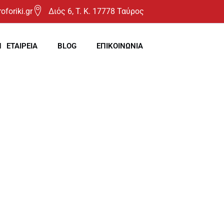
oforiki.gr
Διός 6, T. K. 17778 Ταύρος
Η ΕΤΑΙΡΕΙΑ
BLOG
ΕΠΙΚΟΙΝΩΝΙΑ
ταλλακτικά – Συνεργείο – Έκθεση