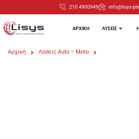
210 4900949
info@lisys-plir
ΑΡΧΙΚΗ
ΛΥΣΕΙΣ
Αρχική
Λύσεις Auto – Moto
PRISMA Win Αν