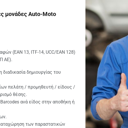
ες μονάδες Auto-Moto
αφών (ΕΑΝ 13, ITF-14, UCC/EAN 128)
Π ΑΕ).
 διαδικασία δημιουργίας του
ίων πελάτη / προμηθευτή / είδους /
ορισμό θέσης.
Barcodes ανά είδος στην αποθήκη ή
ων.
 καταχώρηση των παραστατικών