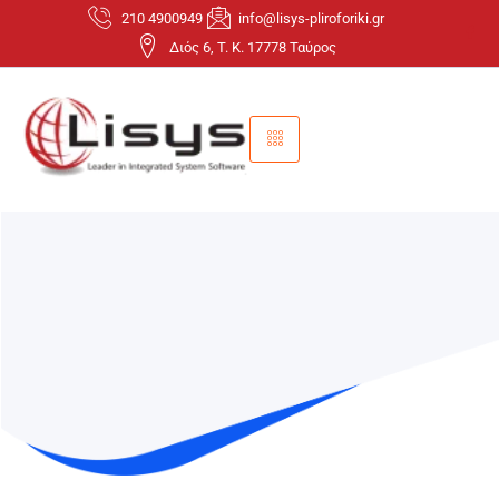
210 4900949
info@lisys-pliroforiki.gr
Διός 6, T. K. 17778 Ταύρος