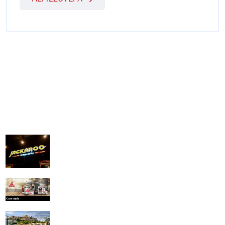
Ευχαριστημένοι πελάτες
Jackaroo
Ι Γ ΔΡΙΤΣΑΣ ΕΕΒΕ
Attikos GREEK HOUSE