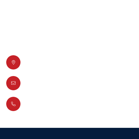
Ηλεκτρονική Τιμολόγηση
Πολιτική απορρήτου
Επικοινωνήστε μαζί μας
Διός 6, T. K. 17778 Ταύρος
info@lisys-pliroforiki.gr
+30 210 4900949