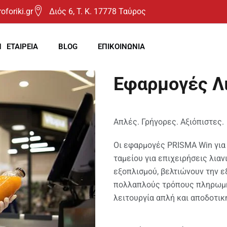
oforiki.gr
Διός 6, T. K. 17778 Ταύρος
Η ΕΤΑΙΡΕΙΑ
BLOG
ΕΠΙΚΟΙΝΩΝΙΑ
Εφαρμογές Λ
Απλές. Γρήγορες. Αξιόπιστες.
Οι εφαρμογές PRISMA Win για 
ταμείου για επιχειρήσεις λια
εξοπλισμού, βελτιώνουν την 
πολλαπλούς τρόπους πληρωμής
λειτουργία απλή και αποδοτικ