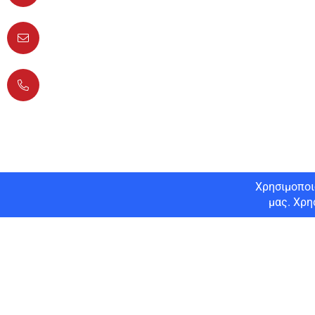
info@lisys-pliroforiki.gr
+30 210 4900949