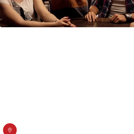
Επικοινωνήστε μαζί μας
Διός 6, T. K. 17778 Ταύρος