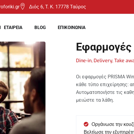
oforiki.gr
Διός 6, T. K. 17778 Ταύρος
Η ΕΤΑΙΡΕΙΑ
BLOG
ΕΠΙΚΟΙΝΩΝΙΑ
Εφαρμογές 
Dine-in, Delivery, Take aw
Οι εφαρμογές PRISMA Win
κάθε τύπο επιχείρησης: από
Αυτοματοποιήστε τις καθη
μειώστε τα λάθη.
Οργάνωσε την κουζί
Βελτίωσε την εξυπηρέτ