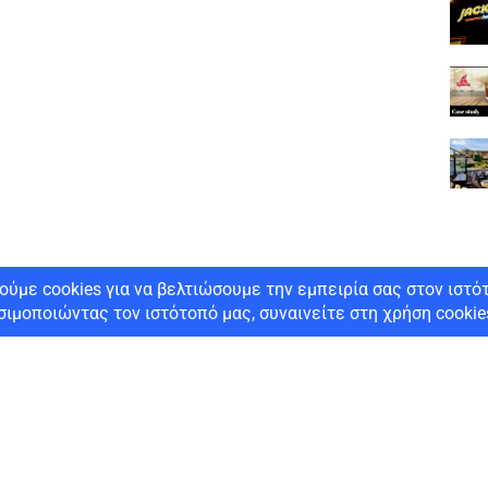
Εφαρμογές λιανικής
Εφαρμογές εστίασης
Λογιστικές εφαρμογές
Ηλεκτρονική Τιμολόγηση
Πολιτική απορρήτου
Copyright
2025
Lisys Πληροφορική
– All Rights Reserved