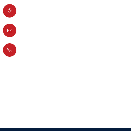
Διός 6, T. K. 17778 Ταύρος
info@lisys-pliroforiki.gr
+30 210 4900949