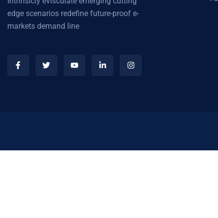
Intrinsicly evisculate emerging cutting
edge scenarios redefine future-proof e-
markets demand line
Επικοινωνήστε μαζί μας