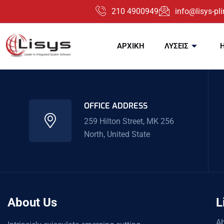
210 4900949
info@lisys-plir
ΑΡΧΙΚΗ
ΛΥΣΕΙΣ
OFFICE ADDRESS
259 Hilton Street, MK 256
North, United State
About Us
L
Ab