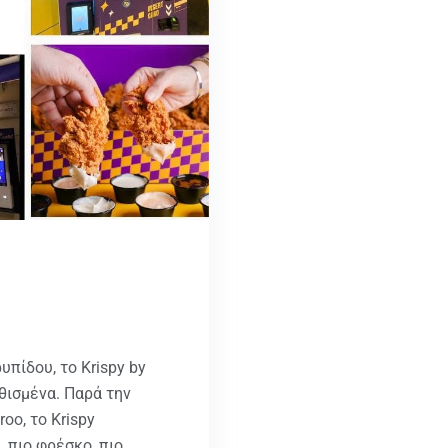
υπίδου, το Krispy by
θισμένα. Παρά την
oo, το Krispy
 πιο φρέσκο, πιο